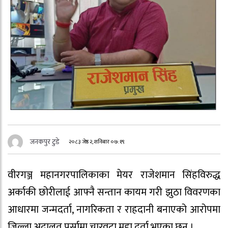
जनकपुर टुडे
२०८३ जेष्ठ २, शनिबार ०७:१९
वीरगञ्ज महानगरपालिकाका मेयर राजेशमान सिंहविरुद्ध
अर्काकी छोरीलाई आफ्नै सन्तान कायम गरी झुठा विवरणका
आधारमा जन्मदर्ता, नागरिकता र राहदानी बनाएको आरोपमा
जिल्ला अदालत पर्सामा चारवटा मुद्दा दर्ता भएका छन् ।