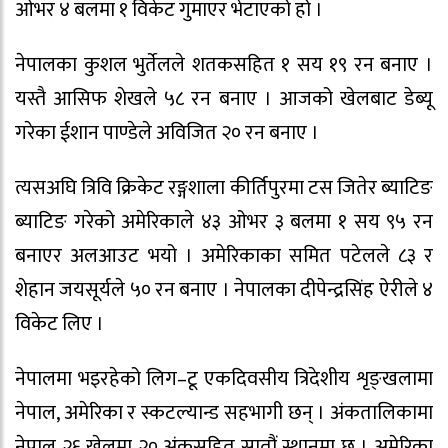
ओभर ४ बलमा १ विकेट गुमाएर भेटाएको हो ।
नेपालका कुशल भुर्तेलले शतकसहित १ सय १९ रन बनाए ।
यस्तै आसिफ शेखले ५८ रन बनाए । आजको खेलबाट डेब्यू
गरेका ईशान पाण्डेले अविजित २० रन बनाए ।
त्यसअघि त्रिवि क्रिकेट रङ्गशाला कीर्तिपुरमा टस जितेर ब्याटिङ
ब्याटिङ गरेको अमेरिकाले ४३ ओभर ३ बलमा १ सय ९५ रन
बनाएर अलआउट भयो । अमेरिकाका समित पटेलले ८३ र
शेहान जयसूर्यले ५० रन बनाए । नेपालका दीपेन्द्रसिंह ऐरीले ४
विकेट लिए ।
नेपालमा भइरहेको लिग–टू एकदिवसीय त्रिदेशीय शृङ्खलामा
नेपाल, अमेरिका र स्कटल्यान्ड सहभागी छन् । अंकतालिकामा
नेपाल २६ खेलमा २० अंकसहित सातौं स्थानमा छ । अमेरिका