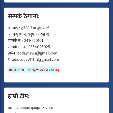
सम्पर्क ठेगाना:
जनकपुर टुडे मिडिया ग्रुप प्रालि
जनकपुरधाम, धनुषा (प्रदेश २)
सम्पर्क नं. : 041-590101
सम्पर्क मो. नं. : 9854026025
इमेल:
jtodaynews@gmail.com
र
radiotoday91fm@gmail.com
क. दर्ता नंः – १४६२५२/०७२/०७३
हाम्रो टीम:
प्रधान सम्पादकः बृजकुमार यादव