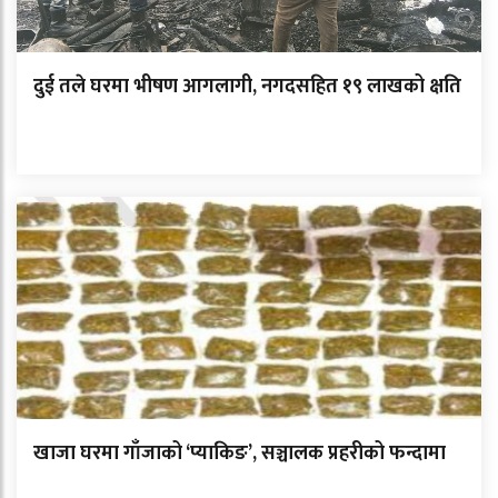
दुई तले घरमा भीषण आगलागी, नगदसहित १९ लाखको क्षति
खाजा घरमा गाँजाको ‘प्याकिङ’, सञ्चालक प्रहरीको फन्दामा