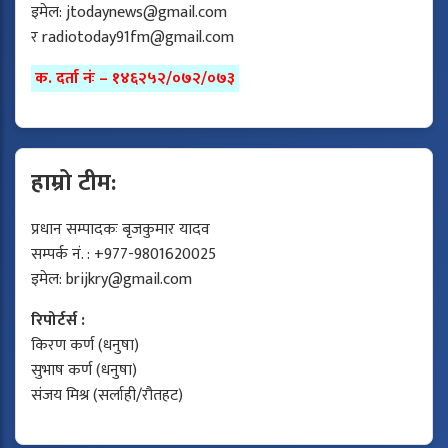
इमेल:
jtodaynews@gmail.com
र
radiotoday91fm@gmail.com
क. दर्ता नंः – १४६२५२/०७२/०७३
हाम्रो टीम:
प्रधान सम्पादकः बृजकुमार यादव
सम्पर्क नं. : +977-9801620025
इमेल:
brijkry@gmail.com
रिपोर्टर्स :
किरण कर्ण (धनुषा)
सुभाष कर्ण (धनुषा)
संजय मिश्र (सर्लाही/रौतहट)