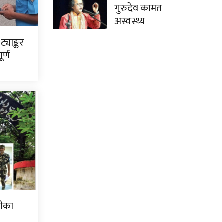
गुरुदेव कामत
अस्वस्थ्य
ट्याङ्कर
र्ण
हीका