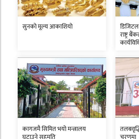
सुनको मूल्य आकाशियो
डिजिटल 
राष्ट्र बै
कार्यविध
कागजमै सिमित भयो मन्त्रालय
तलबवृद्ध
घटाउने सहमति
चरणमा