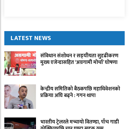
LATEST NEWS
संविधान संशोधन र सङ्घीयता सुदृढीकरण
मुख्य एजेन्डासहित ‘अग्रगामी मोर्चा’ घोषणा
केन्द्रीय समितिको बैठकपछि महाधिवेशनको
प्रक्रिया अघि बढ्ने : गगन थापा
भारतीय ट्रेलरले मच्चायो वितण्डा, पाँच गाडी
ठोक्किएपछि चार घण्टा सडक ठप्प