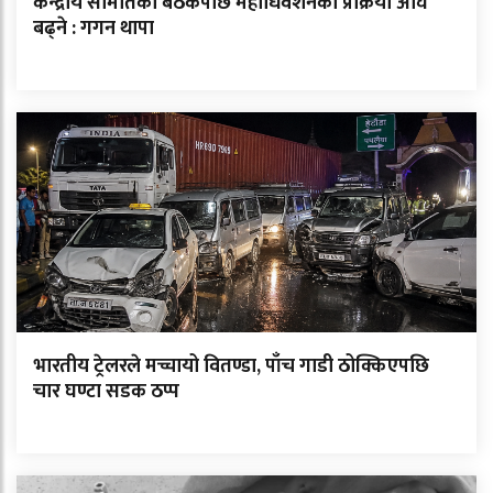
केन्द्रीय समितिको बैठकपछि महाधिवेशनको प्रक्रिया अघि
बढ्ने : गगन थापा
भारतीय ट्रेलरले मच्चायो वितण्डा, पाँच गाडी ठोक्किएपछि
चार घण्टा सडक ठप्प