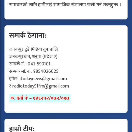
समाचारको लागि हामीलाई सामाजिक संजालमा फलो गर्न सक्नुहुन्छ ।
सम्पर्क ठेगाना:
जनकपुर टुडे मिडिया ग्रुप प्रालि
जनकपुरधाम, धनुषा (प्रदेश २)
सम्पर्क नं. : 041-590101
सम्पर्क मो. नं. : 9854026025
इमेल:
jtodaynews@gmail.com
र
radiotoday91fm@gmail.com
क. दर्ता नंः – १४६२५२/०७२/०७३
हाम्रो टीम: