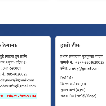
क ठेगाना:
हाम्रो टीम:
डे मिडिया ग्रुप प्रालि
प्रधान सम्पादकः बृजकुमार यादव
म, धनुषा (प्रदेश २)
सम्पर्क नं. : +977-9801620025
ं. : 041-590101
इमेल:
brijkry@gmail.com
मो. नं. : 9854026025
रिपोर्टर्स :
odaynews@gmail.com
किरण कर्ण (धनुषा)
today91fm@gmail.com
सुभाष कर्ण (धनुषा)
ा नंः – १४६२५२/०७२/०७३
संजय मिश्र (सर्लाही/रौतहट)