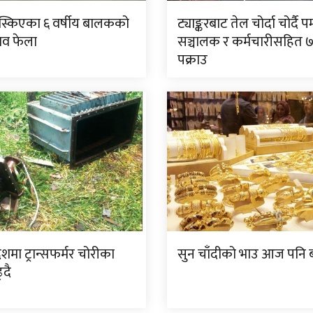
िस्किएका ६ वर्षीय बालकको
ट्याङ्करबाट तेल चोर्दा चोर्दै पम
शव फेला
सञ्चालक र कर्मचारीसहित 
पक्राउ
देशमा ट्रान्सफर्मर चोरीका
सुन चाँदीको भाउ आज पनि ब
्दै