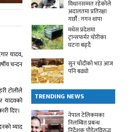
विधानसम्मत रहेकोले
अदालतमा प्रतिरक्षा
गर्छौ : गगन थापा
मधेस प्रदेशमा
ट्रान्सफर्मर चोरीका
घटना बढ्दै
दगार यादव,
सुन चाँदीको भाउ आज
र्षीय चन्दन
पनि बढ्यो
हरी टोलीले
TRENDING NEWS
गार यादवको
कारी दिए।
नेपाल टेलिकमका
निलम्बित प्रबन्ध
िनको म्याद
निर्देशक पौडेलविरुद्ध