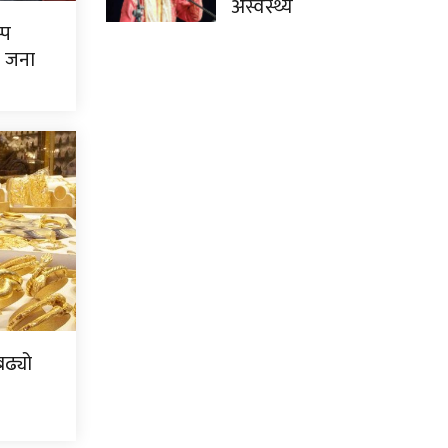
अस्वस्थ्य
्प
७ जना
ढ्यो