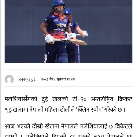
जनकपुर टुडे
२०८३ जेष्ठ ८, शुक्रबार ११:४४
मलेशियासँगको दुई खेलको टी–२० अन्तर्राष्ट्रिय क्रिकेट
शृङ्खलामा नेपाली महिला टोलीले ‘क्लिन स्वीप’ गरेको छ ।
आज भएको दोस्रो खेलमा नेपालले मलेशियालाई ७ विकेटले
हरायो । मलेशियाले दिएको ८३ रनको लक्ष्य नेपालले १६