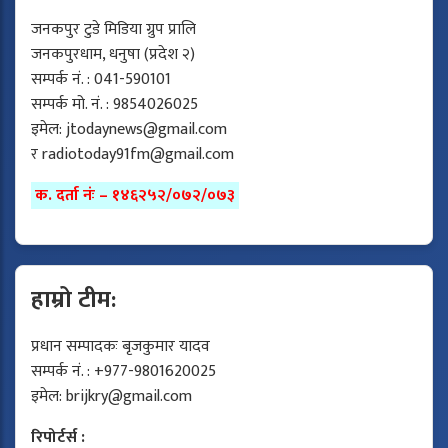
जनकपुर टुडे मिडिया ग्रुप प्रालि
जनकपुरधाम, धनुषा (प्रदेश २)
सम्पर्क नं. : 041-590101
सम्पर्क मो. नं. : 9854026025
इमेल:
jtodaynews@gmail.com
र
radiotoday91fm@gmail.com
क. दर्ता नंः – १४६२५२/०७२/०७३
हाम्रो टीम:
प्रधान सम्पादकः बृजकुमार यादव
सम्पर्क नं. : +977-9801620025
इमेल:
brijkry@gmail.com
रिपोर्टर्स :