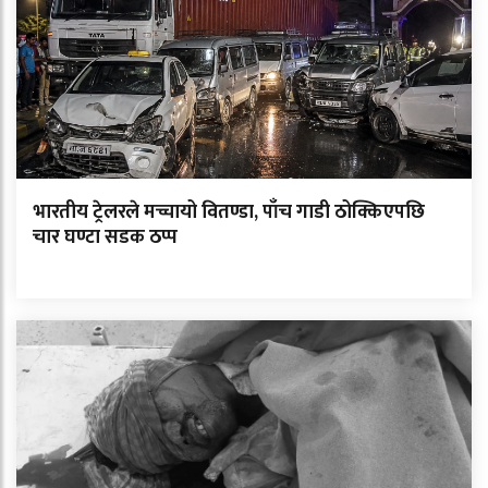
भारतीय ट्रेलरले मच्चायो वितण्डा, पाँच गाडी ठोक्किएपछि
चार घण्टा सडक ठप्प