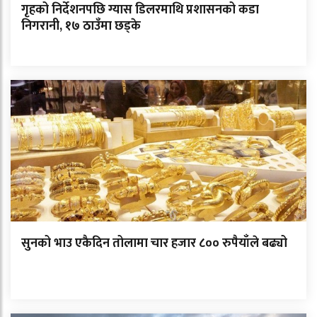
गृहको निर्देशनपछि ग्यास डिलरमाथि प्रशासनको कडा
निगरानी, १७ ठाउँमा छड्के
सुनको भाउ एकैदिन तोलामा चार हजार ८०० रुपैयाँले बढ्यो