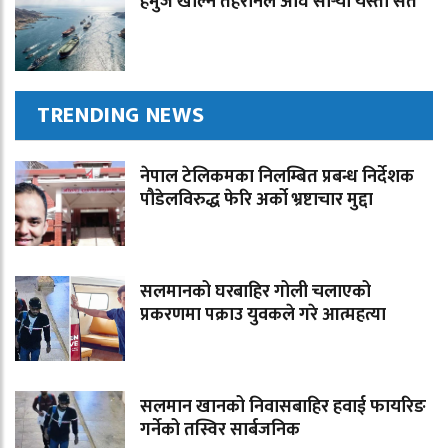
हर्मुज खोल्न तेहरानले अघि सार्‍यो यस्तो सर्त
TRENDING NEWS
नेपाल टेलिकमका निलम्बित प्रबन्ध निर्देशक
पौडेलविरुद्ध फेरि अर्को भ्रष्टाचार मुद्दा
सलमानको घरबाहिर गोली चलाएको
प्रकरणमा पक्राउ युवकले गरे आत्महत्या
सलमान खानको निवासबाहिर हवाई फायरिङ
गर्नेको तस्विर सार्बजनिक