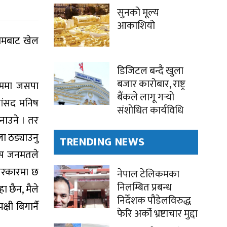
सुनको मूल्य
आकाशियो
धामबाट खेल
डिजिटल बन्दै खुला
बजार कारोबार, राष्ट्र
्रममा जसपा
बैंकले लागू गर्‍यो
सांसद मनिष
संशोधित कार्यविधि
नाउने । तर
ा ठड्याउनु
TRENDING NEWS
यास जनमतले
ी सरकारमा छ
नेपाल टेलिकमका
निलम्बित प्रबन्ध
ा छैन, मैले
निर्देशक पौडेलविरुद्ध
षी बिगार्नै
फेरि अर्को भ्रष्टाचार मुद्दा