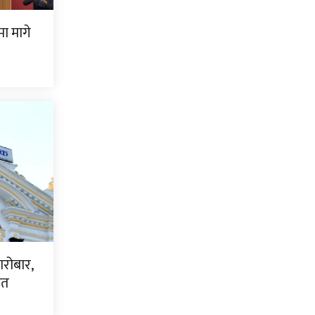
ामा मागे
ारोबार,
धित