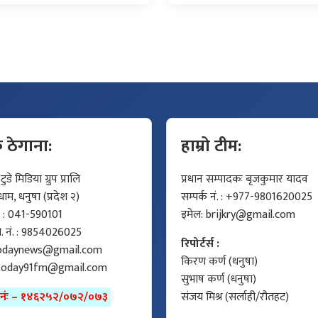
क ठेगाना:
हाम्रो टीम:
डे मिडिया ग्रुप प्रालि
प्रधान सम्पादकः बृजकुमार यादव
म, धनुषा (प्रदेश २)
सम्पर्क नं. : +977-9801620025
ं. : 041-590101
इमेल:
brijkry@gmail.com
मो. नं. : 9854026025
रिपोर्टर्स :
odaynews@gmail.com
किरण कर्ण (धनुषा)
today91fm@gmail.com
सुभाष कर्ण (धनुषा)
ा नंः – १४६२५२/०७२/०७३
संजय मिश्र (सर्लाही/रौतहट)