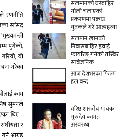
सलमानको घरबाहिर
गोली चलाएको
ले रणनीति
प्रकरणमा पक्राउ
ालका सांसद
युवकले गरे आत्महत्या
ख्यमन्त्री
सलमान खानको
्म पुगेको,
निवासबाहिर हवाई
फायरिङ गर्नेको तस्विर
 गरियो, यो
सार्बजनिक
लोचना गरेका
आज देशभरका फिल्म
हल बन्द
्रीलाई काम
निष सुमनले
वरिष्ठ शास्त्रीय गायक
ाएका थिए ।
गुरुदेव कामत
अस्वस्थ्य
ै संघीयता र
 गर्न आग्रह