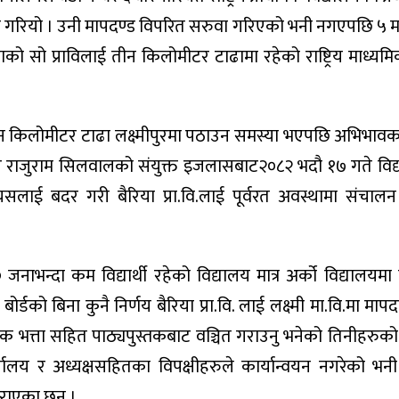
ा गरियो । उनी मापदण्ड विपरित सरुवा गरिएको भनी नगएपछि ५ महि
ाको सो प्राविलाई तीन किलोमीटर टाढामा रहेको राष्ट्रिय माध्यम
िलोमीटर टाढा लक्ष्मीपुरमा पठाउन समस्या भएपछि अभिभावकह
र राजुराम सिलवालको संयुक्त इजलासबाट२०८२ भदौ १७ गते विद्य
्यसलाई बदर गरी बैरिया प्रा.वि.लाई पूर्वरत अवस्थामा संचालन
न्दा कम विद्यार्थी रहेको विद्यालय मात्र अर्को विद्यालयमा ग
ा बोर्डको बिना कुनै निर्णय बैरिया प्रा.वि. लाई लक्ष्मी मा.वि.मा मा
क भत्ता सहित पाठ्यपुस्तकबाट वञ्चित गराउनु भनेको तिनीहरुको
य र अध्यक्षसहितका विपक्षीहरुले कार्यान्वयन नगरेको भनी
 गराएका छन् ।