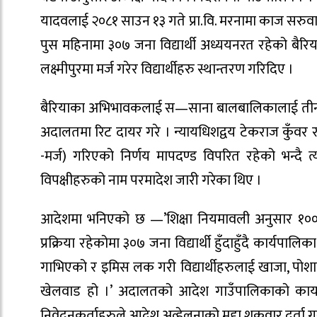
यादवलाई २०८१ साउन १३ गते प्रा.वि. मरनामा काज सरुव
पुस महिनामा ३०७ जना विद्यार्थी अध्ययनरत रहेको बैरिय
लक्ष्मीपुरमा मर्ज गरेर विद्यार्थीहरु स्थान्तरण गरिदिए ।
बैरियाका अभिभावकलाई स—साना बालबालिकालाई तीन क
अदालतमा रिट दायर गरे । न्यायधिशद्वय टेकराज कुँवर 
-मर्ज) गरिएको निर्णय मापदण्ड विपरित रहेको भन्दै त
विपक्षीहरुको नाम परमादेश जारी गरेका थिए ।
आदेशमा भनिएको छ —’शिक्षा नियमावली अनुसार १०० जनाभ
प्रक्रिया रहेकोमा ३०७ जना विद्यार्थी हुँदाहुँदै कार्यपालिक
गाभिएको र इमिस लक गरी विद्यार्थीहरुलाई खाजा, पोशा
खेलवाड हो ।’ अदालतको आदेश गाउँपालिकाको कार्याल
निवेदनकर्ताहरुले आदेश अव्हेलनाको मुद्दा शुक्रवार दर्ता