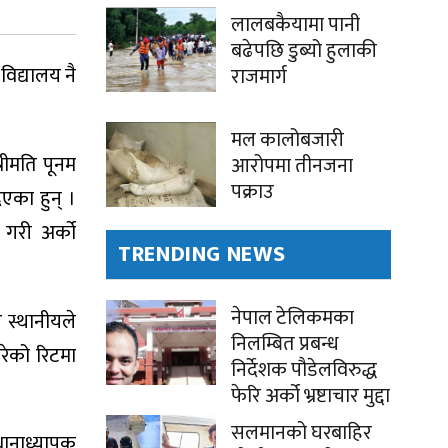
लालबकैयामा पानी
बढेपछि डुब्यो हुलाकी
िद्यालय नै
राजमार्ग
मल कालोबजारी
्रीमति पूनम
आरोपमा तीनजना
पक्राउ
एका हुन् ।
 गरी अर्को
TRENDING NEWS
नेपाल टेलिकमका
 स्थानीयले
निलम्बित प्रबन्ध
रेको रिटमा
निर्देशक पौडेलविरुद्ध
फेरि अर्को भ्रष्टाचार मुद्दा
सलमानको घरबाहिर
रधानाध्यापक