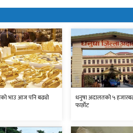
दीको भाउ आज पनि बढ्यो
धनुषा अदालतको ५ हजारबढी 
फर्छोट