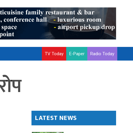
TV Today
E-Paper
Radio Today
रोप
LATEST NEWS