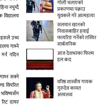
गोली चलाएको
ना नपुग्दै
प्रकरणमा पक्राउ
युवकले गरे आत्महत्या
िक विद्यालय
सलमान खानको
निवासबाहिर हवाई
फायरिङ गर्नेको तस्विर
रुले उच्च
सार्बजनिक
ालय गाभ्ने
आज देशभरका फिल्म
 गर्न नदिन
हल बन्द
ाभ्न सक्ने
वरिष्ठ शास्त्रीय गायक
पदण्ड विपरित
गुरुदेव कामत
 भविष्यसँग
अस्वस्थ्य
 रिट दायर