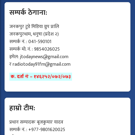
सम्पर्क ठेगाना:
जनकपुर टुडे मिडिया ग्रुप प्रालि
जनकपुरधाम, धनुषा (प्रदेश २)
सम्पर्क नं. : 041-590101
सम्पर्क मो. नं. : 9854026025
इमेल:
jtodaynews@gmail.com
र
radiotoday91fm@gmail.com
क. दर्ता नंः – १४६२५२/०७२/०७३
हाम्रो टीम:
प्रधान सम्पादकः बृजकुमार यादव
सम्पर्क नं. : +977-9801620025