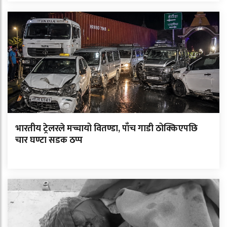
भारतीय ट्रेलरले मच्चायो वितण्डा, पाँच गाडी ठोक्किएपछि
चार घण्टा सडक ठप्प