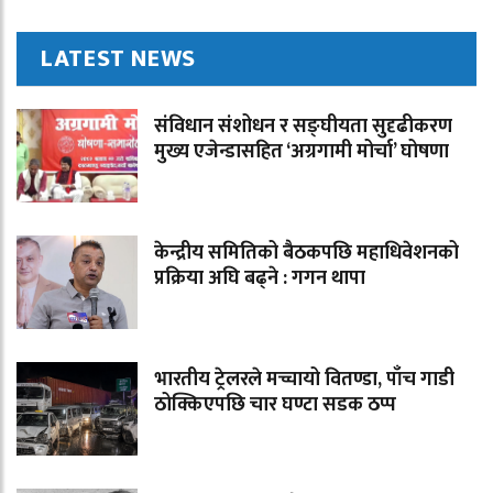
LATEST NEWS
संविधान संशोधन र सङ्घीयता सुदृढीकरण
मुख्य एजेन्डासहित ‘अग्रगामी मोर्चा’ घोषणा
केन्द्रीय समितिको बैठकपछि महाधिवेशनको
प्रक्रिया अघि बढ्ने : गगन थापा
भारतीय ट्रेलरले मच्चायो वितण्डा, पाँच गाडी
ठोक्किएपछि चार घण्टा सडक ठप्प