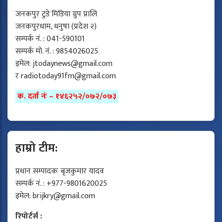
जनकपुर टुडे मिडिया ग्रुप प्रालि
जनकपुरधाम, धनुषा (प्रदेश २)
सम्पर्क नं. : 041-590101
सम्पर्क मो. नं. : 9854026025
इमेल:
jtodaynews@gmail.com
र
radiotoday91fm@gmail.com
क. दर्ता नंः – १४६२५२/०७२/०७३
हाम्रो टीम:
प्रधान सम्पादकः बृजकुमार यादव
सम्पर्क नं. : +977-9801620025
इमेल:
brijkry@gmail.com
रिपोर्टर्स :