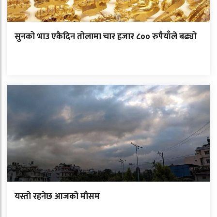
सुनको भाउ एकैदिन तोलामा चार हजार ८०० रुपैयाँले बढ्यो
यस्तो रहनेछ आजको मौसम