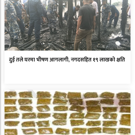
दुई तले घरमा भीषण आगलागी, नगदसहित १९ लाखको क्षति