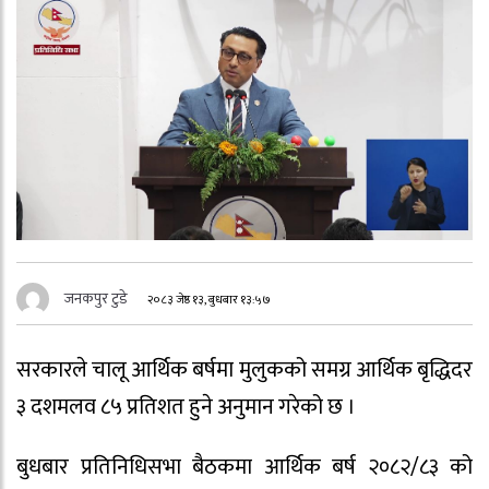
जनकपुर टुडे
२०८३ जेष्ठ १३, बुधबार १३:५७
सरकारले चालू आर्थिक बर्षमा मुलुकको समग्र आर्थिक बृद्धिदर
३ दशमलव ८५ प्रतिशत हुने अनुमान गरेको छ ।
बुधबार प्रतिनिधिसभा बैठकमा आर्थिक बर्ष २०८२/८३ को