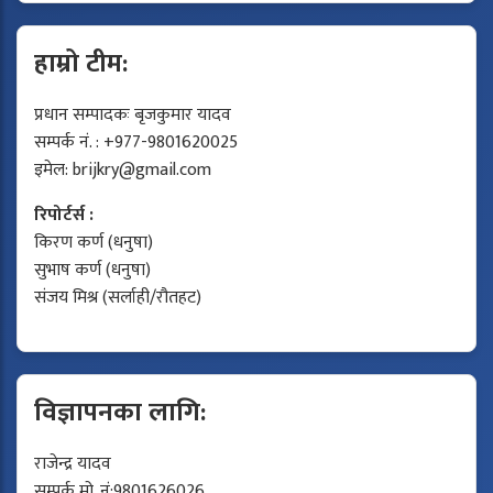
हाम्रो टीम:
प्रधान सम्पादकः बृजकुमार यादव
सम्पर्क नं. : +977-9801620025
इमेल:
brijkry@gmail.com
रिपोर्टर्स :
किरण कर्ण (धनुषा)
सुभाष कर्ण (धनुषा)
संजय मिश्र (सर्लाही/रौतहट)
विज्ञापनका लागि:
राजेन्द्र यादव
सम्पर्क मो. नं:9801626026