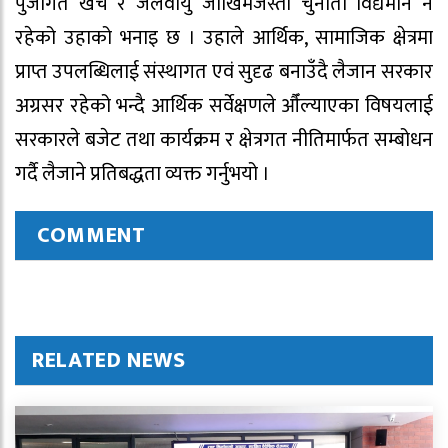
पुँजीगत खर्च र जलवायु जोखिमजस्ता चुनौती विद्यमान नै
रहेको उहाको भनाइ छ । उहाले आर्थिक, सामाजिक क्षेत्रमा
प्राप्त उपलब्धिलाई संस्थागत एवं सुदृढ बनाउँदै लैजान सरकार
अग्रसर रहेको भन्दै आर्थिक सर्वेक्षणले औँल्याएका विषयलाई
सरकारले बजेट तथा कार्यक्रम र क्षेत्रगत नीतिमार्फत सम्बोधन
गर्दै लैजाने प्रतिबद्धता व्यक्त गर्नुभयो ।
COMMENT
RELATED NEWS