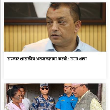
सरकार शासकीय अराजकतामा फस्यो : गगन थापा