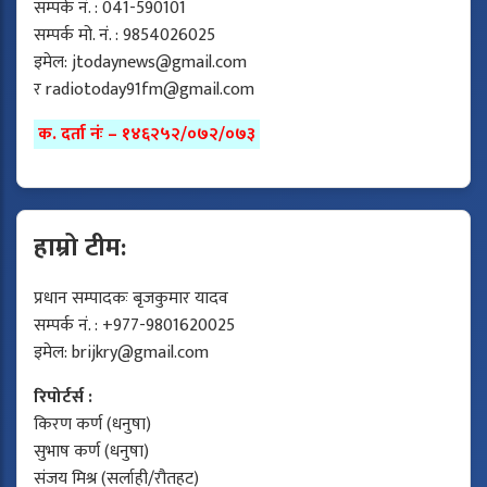
सम्पर्क नं. : 041-590101
सम्पर्क मो. नं. : 9854026025
इमेल:
jtodaynews@gmail.com
र
radiotoday91fm@gmail.com
क. दर्ता नंः – १४६२५२/०७२/०७३
हाम्रो टीम:
प्रधान सम्पादकः बृजकुमार यादव
सम्पर्क नं. : +977-9801620025
इमेल:
brijkry@gmail.com
रिपोर्टर्स :
किरण कर्ण (धनुषा)
सुभाष कर्ण (धनुषा)
संजय मिश्र (सर्लाही/रौतहट)