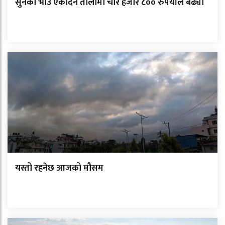
सुनको भाउ एकैदिन तोलामा चार हजार ८०० रुपैयाँले बढ्यो
यस्तो रहनेछ आजको मौसम