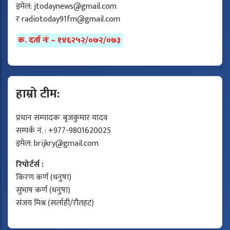
इमेल:
jtodaynews@gmail.com
र
radiotoday91fm@gmail.com
क. दर्ता नंः – १४६२५२/०७२/०७३
हाम्रो टीम:
प्रधान सम्पादकः बृजकुमार यादव
सम्पर्क नं. : +977-9801620025
इमेल:
brijkry@gmail.com
रिपोर्टर्स :
किरण कर्ण (धनुषा)
सुभाष कर्ण (धनुषा)
संजय मिश्र (सर्लाही/रौतहट)