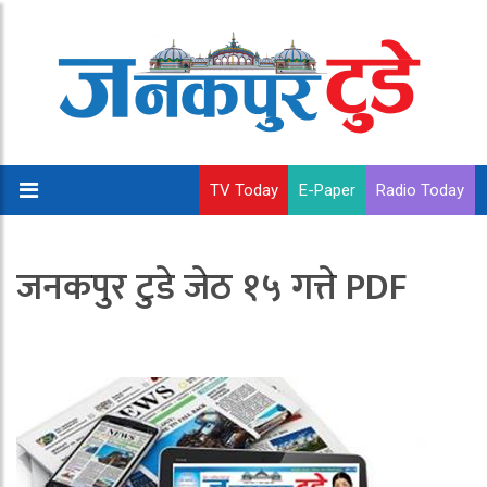
TV Today
E-Paper
Radio Today
जनकपुर टुडे जेठ १५ गत्ते PDF