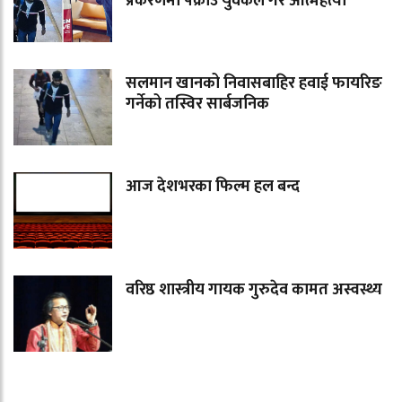
प्रकरणमा पक्राउ युवकले गरे आत्महत्या
सलमान खानको निवासबाहिर हवाई फायरिङ
गर्नेको तस्विर सार्बजनिक
आज देशभरका फिल्म हल बन्द
वरिष्ठ शास्त्रीय गायक गुरुदेव कामत अस्वस्थ्य