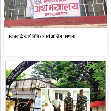
तलबवृद्धि कार्यविधि तयारी अन्तिम चरणमा