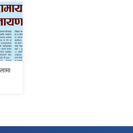
िलामा