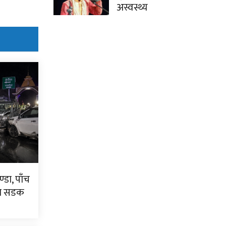
अस्वस्थ्य
्डा, पाँच
टा सडक