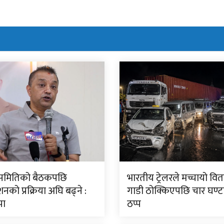
ीय समितिको बैठकपछि
भारतीय ट्रेलरले मच्चायो वितण
नको प्रक्रिया अघि बढ्ने :
गाडी ठोक्किएपछि चार घण्
पा
ठप्प