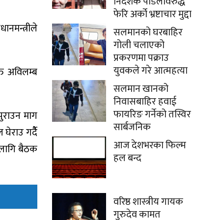
निर्देशक पौडेलविरुद्ध
फेरि अर्को भ्रष्टाचार मुद्दा
ानमन्त्रीले
सलमानको घरबाहिर
गोली चलाएको
प्रकरणमा पक्राउ
युवकले गरे आत्महत्या
्ति अविलम्ब
सलमान खानको
निवासबाहिर हवाई
फायरिङ गर्नेको तस्विर
 पुराउन माग
सार्बजनिक
ेराउ गर्दैै
आज देशभरका फिल्म
 लागि बैठक
हल बन्द
वरिष्ठ शास्त्रीय गायक
गुरुदेव कामत