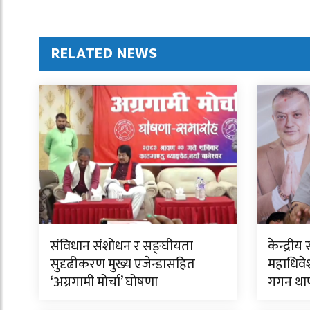
RELATED NEWS
संविधान संशोधन र सङ्घीयता
केन्द्र
सुदृढीकरण मुख्य एजेन्डासहित
महाधिवेश
‘अग्रगामी मोर्चा’ घोषणा
गगन था