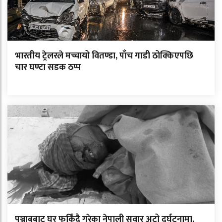
भारतीय ट्रेलरले मच्चायो वितण्डा, पाँच गाडी ठोक्किएपछि
चार घण्टा सडक ठप्प
पञ्जाबबाट घर फर्किंदै गरेका नेपाली सवार अटो दुर्घटनामा,