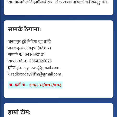
समाचारको लागि हामीलाई सामाजिक संजालमा फलो गर्न सक्नुहुन्छ ।
सम्पर्क ठेगाना:
जनकपुर टुडे मिडिया ग्रुप प्रालि
जनकपुरधाम, धनुषा (प्रदेश २)
सम्पर्क नं. : 041-590101
सम्पर्क मो. नं. : 9854026025
इमेल:
jtodaynews@gmail.com
र
radiotoday91fm@gmail.com
क. दर्ता नंः – १४६२५२/०७२/०७३
हाम्रो टीम: