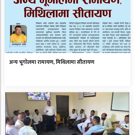
अन्य भूगोलमा रामायण, मिथिलामा सीतायण