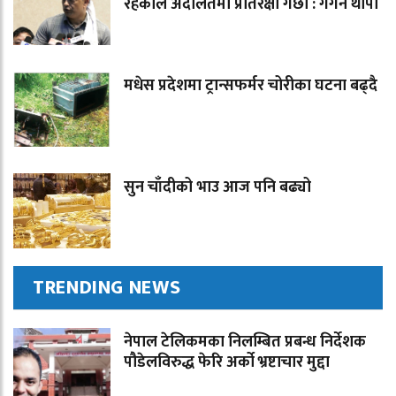
रहेकोले अदालतमा प्रतिरक्षा गर्छौ : गगन थापा
मधेस प्रदेशमा ट्रान्सफर्मर चोरीका घटना बढ्दै
सुन चाँदीको भाउ आज पनि बढ्यो
TRENDING NEWS
नेपाल टेलिकमका निलम्बित प्रबन्ध निर्देशक
पौडेलविरुद्ध फेरि अर्को भ्रष्टाचार मुद्दा