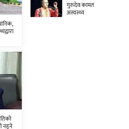
गुरुदेव कामत
अस्वस्थ्य
धानिक,
चद्वारा
नीतिको
नहुने