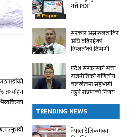
गत्ते PDF
सरकार असफलतातिर
अघि बढिरहेको
विप्लव’को टिप्पणी
प्रदेश सरकारको सत्ता
राजनीतिको गणितीय
 काठमाडौंको
चलखेलमा सहभागी
्ति तथ्यहिन
नहुने राप्रपाको निर्णय
अभिव्यक्तिको
TRENDING NEWS
ो बताउनुभयो
नेपाल टेलिकमका