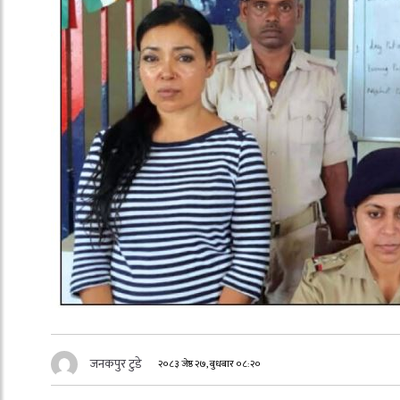
जनकपुर टुडे
२०८३ जेष्ठ २७, बुधबार ०८:२०