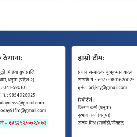
क ठेगाना:
हाम्रो टीम:
डे मिडिया ग्रुप प्रालि
प्रधान सम्पादकः बृजकुमार यादव
म, धनुषा (प्रदेश २)
सम्पर्क नं. : +977-9801620025
ं. : 041-590101
इमेल:
brijkry@gmail.com
मो. नं. : 9854026025
रिपोर्टर्स :
odaynews@gmail.com
किरण कर्ण (धनुषा)
today91fm@gmail.com
सुभाष कर्ण (धनुषा)
ा नंः – १४६२५२/०७२/०७३
संजय मिश्र (सर्लाही/रौतहट)