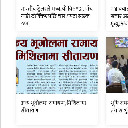
भारतीय ट्रेलरले मच्चायो वितण्डा, पाँच
पञ्जाबबा
गाडी ठोक्किएपछि चार घण्टा सडक
सवार अट
ठप्प
मृत्यु, ६ 
अन्य भूगोलमा रामायण, मिथिलामा
भूमि सम
सीतायण
प्रयास शु