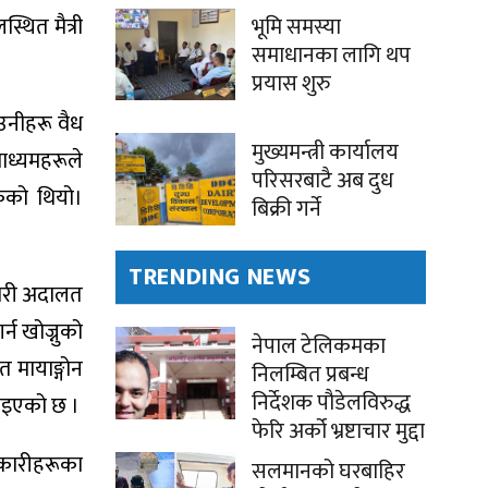
्थित मैत्री
भूमि समस्या
समाधानका लागि थप
प्रयास शुरु
 उनीहरू वैध
मुख्यमन्त्री कार्यालय
ाध्यमहरूले
परिसरबाटै अब दुध
केको थियो।
बिक्री गर्ने
TRENDING NEWS
हारी अदालत
्न खोज्नुको
नेपाल टेलिकमका
त मायाङ्गोन
निलम्बित प्रबन्ध
निर्देशक पौडेलविरुद्ध
बताइएको छ ।
फेरि अर्को भ्रष्टाचार मुद्दा
िकारीहरूका
सलमानको घरबाहिर