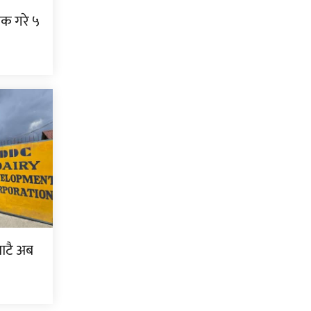
निक गरे ५
बाटै अब