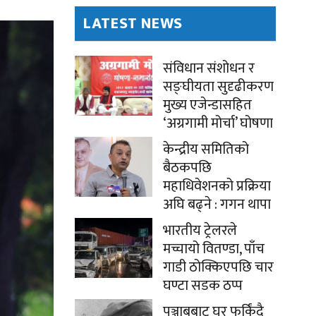
LATEST NEWS
संविधान संशोधन र
सङ्घीयता सुदृढीकरण
मुख्य एजेन्डासहित
‘अग्रगामी मोर्चा’ घोषणा
केन्द्रीय समितिको
बैठकपछि
महाधिवेशनको प्रक्रिया
अघि बढ्ने : गगन थापा
भारतीय ट्रेलरले
मच्चायो वितण्डा, पाँच
गाडी ठोक्किएपछि चार
घण्टा सडक ठप्प
पञ्जाबबाट घर फर्किंदै