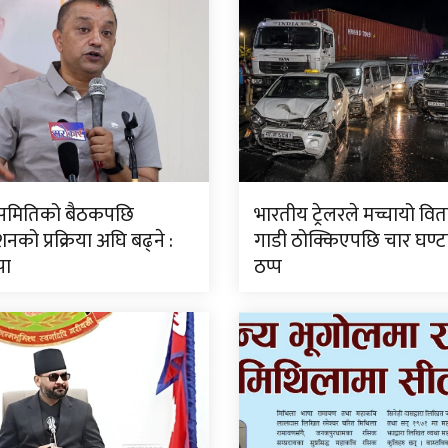
ीय समितिको बैठकपछि
भारतीय ट्रेलरले मच्चायो वितण
नको प्रक्रिया अघि बढ्ने :
गाडी ठोक्किएपछि चार घण्
पा
ठप्प