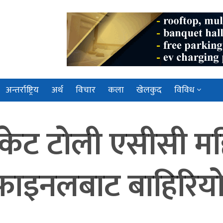
अन्तर्राष्ट्रिय
अर्थ
विचार
कला
खेलकुद
विविध
रिकेट टोली एसीसी मह
टरफाइनलबाट बाहिरिय