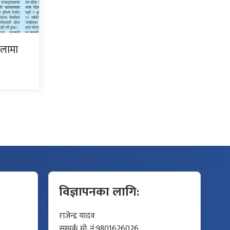
िलामा
विज्ञापनका लागि:
राजेन्द्र यादव
सम्पर्क मो. नं:9801626026