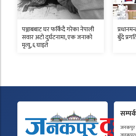
पञ्जाबबाट घर फर्किंदै गरेका नेपाली
प्रधानमन
सवार अटो दुर्घटनामा, एक जनाको
बुँदे प्र
मृत्यु, ६ घाइते
सम्पर्
जनकपुर टु
जनकपुरधा