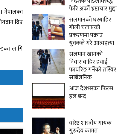
निर्देशक पौडेलविरुद्ध
फेरि अर्को भ्रष्टाचार मुद्दा
 । नेपालका
सलमानको घरबाहिर
 योगदान दिए
गोली चलाएको
प्रकरणमा पक्राउ
युवकले गरे आत्महत्या
न्डका लागि
सलमान खानको
निवासबाहिर हवाई
फायरिङ गर्नेको तस्विर
सार्बजनिक
आज देशभरका फिल्म
हल बन्द
वरिष्ठ शास्त्रीय गायक
गुरुदेव कामत