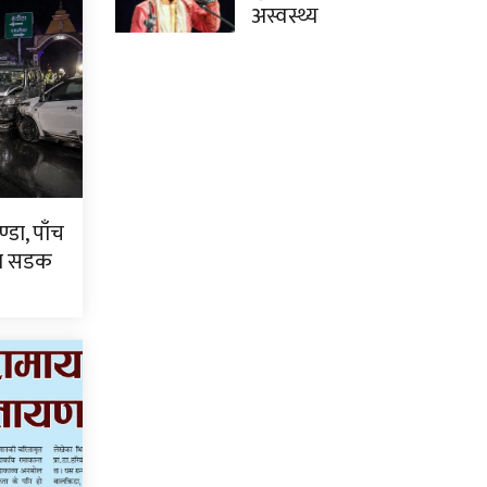
अस्वस्थ्य
्डा, पाँच
टा सडक