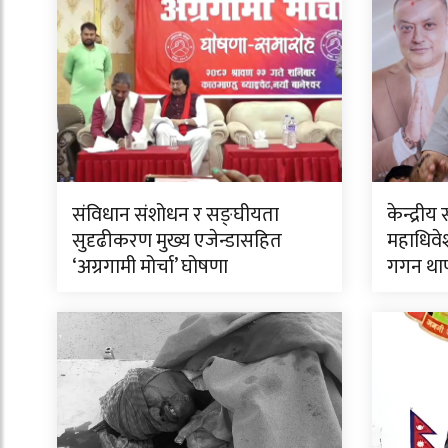
संविधान संशोधन र सङ्घीयता
केन्द्र
सुदृढीकरण मुख्य एजेन्डासहित
महाधिवेश
‘अग्रगामी मोर्चा’ घोषणा
गगन था