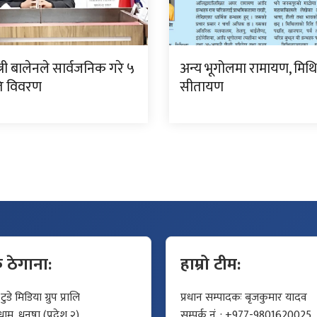
्त्री बालेनले सार्वजनिक गरे ५
अन्य भूगोलमा रामायण, मिथ
गति विवरण
सीतायण
क ठेगाना:
हाम्रो टीम:
डे मिडिया ग्रुप प्रालि
प्रधान सम्पादकः बृजकुमार यादव
म, धनुषा (प्रदेश २)
सम्पर्क नं. : +977-9801620025