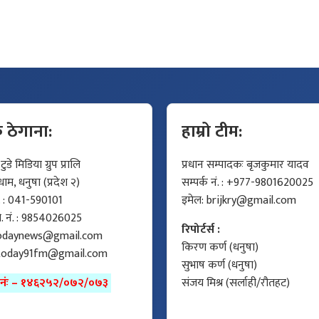
क ठेगाना:
हाम्रो टीम:
डे मिडिया ग्रुप प्रालि
प्रधान सम्पादकः बृजकुमार यादव
म, धनुषा (प्रदेश २)
सम्पर्क नं. : +977-9801620025
ं. : 041-590101
इमेल:
brijkry@gmail.com
मो. नं. : 9854026025
रिपोर्टर्स :
odaynews@gmail.com
किरण कर्ण (धनुषा)
today91fm@gmail.com
सुभाष कर्ण (धनुषा)
ा नंः – १४६२५२/०७२/०७३
संजय मिश्र (सर्लाही/रौतहट)