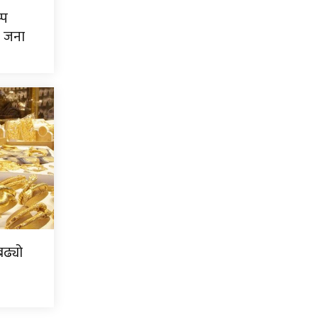
्प
७ जना
ढ्यो