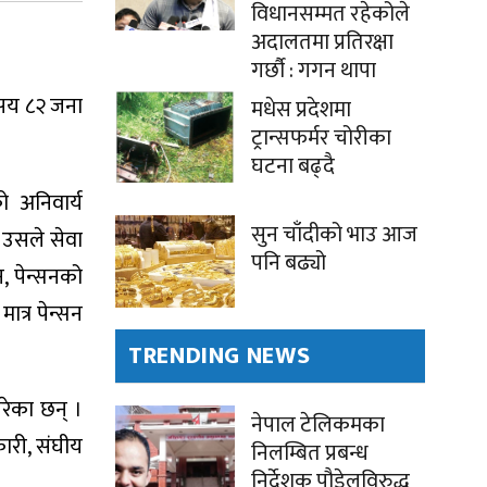
विधानसम्मत रहेकोले
अदालतमा प्रतिरक्षा
गर्छौ : गगन थापा
४ सय ८२ जना
मधेस प्रदेशमा
ट्रान्सफर्मर चोरीका
घटना बढ्दै
ो अनिवार्य
सुन चाँदीको भाउ आज
ा उसले सेवा
पनि बढ्यो
, पेन्सनको
त्र पेन्सन
TRENDING NEWS
रेका छन् ।
नेपाल टेलिकमका
कारी, संघीय
निलम्बित प्रबन्ध
निर्देशक पौडेलविरुद्ध