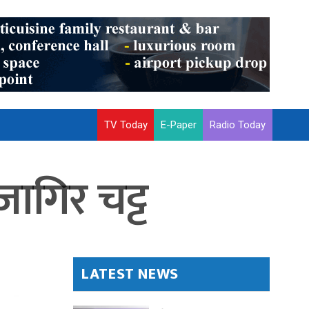
TV Today
E-Paper
Radio Today
ागिर चट्ट
LATEST NEWS