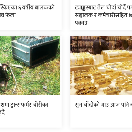
िस्किएका ६ वर्षीय बालकको
ट्याङ्करबाट तेल चोर्दा चोर्दै पम
शव फेला
सञ्चालक र कर्मचारीसहित 
पक्राउ
देशमा ट्रान्सफर्मर चोरीका
सुन चाँदीको भाउ आज पनि ब
्दै