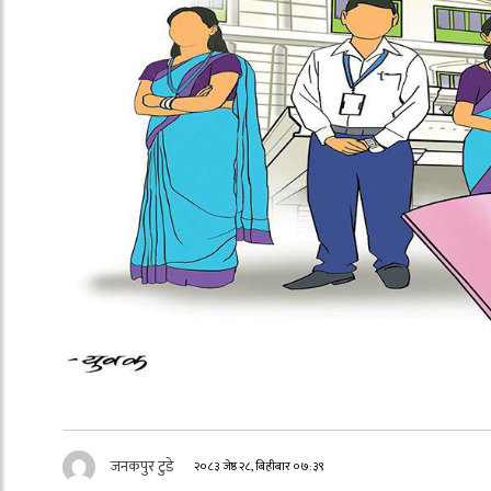
जनकपुर टुडे
२०८३ जेष्ठ २८, बिहीबार ०७:३९