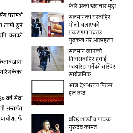
फेरि अर्को भ्रष्टाचार मुद्दा
ँग परामर्श
सलमानको घरबाहिर
गोली चलाएको
ा लामो हुने
प्रकरणमा पक्राउ
द्यपि यसको
युवकले गरे आत्महत्या
सलमान खानको
निवासबाहिर हवाई
 किताबखाना
फायरिङ गर्नेको तस्विर
ा गरिसकेका
सार्बजनिक
आज देशभरका फिल्म
हल बन्द
० वर्ष सेवा
णी अन्तर्गत
यायाधीशतर्फ
वरिष्ठ शास्त्रीय गायक
गुरुदेव कामत