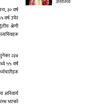
अस्वस्थ्य
ना, ३० वर्ष
५ वर्ष उमेर
तीय श्रेणी
 उपसचिवहरू
 पुगेका २३४
्ये ५५ वर्ष
कर्मचारीहरू
ा अनिवार्य
रारम्भ भएको