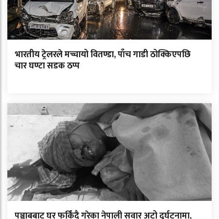
भारतीय ट्रेलरले मच्चायो वितण्डा, पाँच गाडी ठोक्किएपछि
चार घण्टा सडक ठप्प
पञ्जाबबाट घर फर्किंदै गरेका नेपाली सवार अटो दुर्घटनामा,