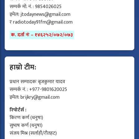
सम्पर्क मो. नं. : 9854026025
इमेल:
jtodaynews@gmail.com
र
radiotoday91fm@gmail.com
क. दर्ता नंः – १४६२५२/०७२/०७३
हाम्रो टीम:
प्रधान सम्पादकः बृजकुमार यादव
सम्पर्क नं. : +977-9801620025
इमेल:
brijkry@gmail.com
रिपोर्टर्स :
किरण कर्ण (धनुषा)
सुभाष कर्ण (धनुषा)
संजय मिश्र (सर्लाही/रौतहट)