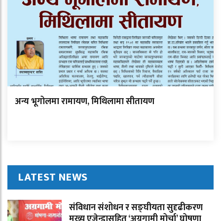
अन्य भूगोलमा रामायण, मिथिलामा सीतायण
LATEST NEWS
संविधान संशोधन र सङ्घीयता सुदृढीकरण
मुख्य एजेन्डासहित ‘अग्रगामी मोर्चा’ घोषणा