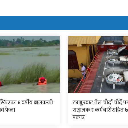
िस्किएका ६ वर्षीय बालकको
ट्याङ्करबाट तेल चोर्दा चोर्दै पम
शव फेला
सञ्चालक र कर्मचारीसहित 
पक्राउ