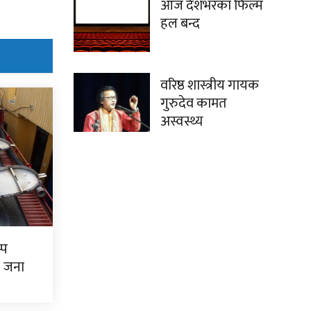
आज देशभरका फिल्म
हल बन्द
वरिष्ठ शास्त्रीय गायक
गुरुदेव कामत
अस्वस्थ्य
्प
७ जना