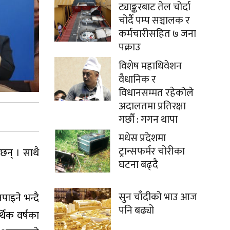
ट्याङ्करबाट तेल चोर्दा
चोर्दै पम्प सञ्चालक र
कर्मचारीसहित ७ जना
पक्राउ
विशेष महाधिवेशन
वैधानिक र
विधानसम्मत रहेकोले
अदालतमा प्रतिरक्षा
गर्छौ : गगन थापा
मधेस प्रदेशमा
ट्रान्सफर्मर चोरीका
छन् । साथै
घटना बढ्दै
सुन चाँदीको भाउ आज
ाइने भन्दै
पनि बढ्यो
थिक वर्षका