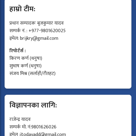
हाम्रो टीम:
प्रधान सम्पादकः बृजकुमार यादव
सम्पर्क नं. : +977-9801620025
इमेल:
brijkry@gmail.com
रिपोर्टर्स :
किरण कर्ण (धनुषा)
सुभाष कर्ण (धनुषा)
संजय मिश्र (सर्लाही/रौतहट)
विज्ञापनका लागि:
राजेन्द्र यादव
सम्पर्क मो. नं:9801626026
इमेल :
jtodayadd@gmail.com