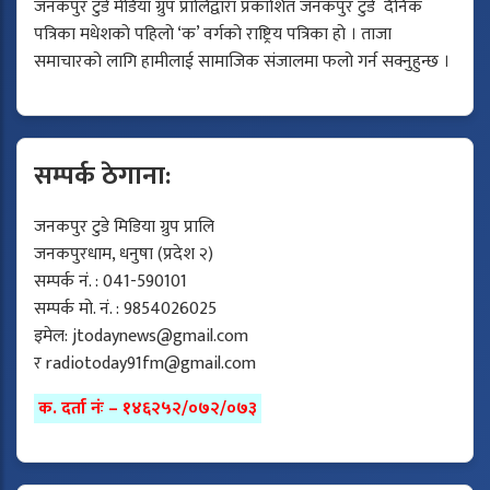
जनकपुर टुडे मेडिया ग्रुप प्रालिद्वारा प्रकाशित जनकपुर टुडे दैनिक
पत्रिका मधेशको पहिलो ‘क’ वर्गको राष्ट्रिय पत्रिका हो । ताजा
समाचारको लागि हामीलाई सामाजिक संजालमा फलो गर्न सक्नुहुन्छ ।
सम्पर्क ठेगाना:
जनकपुर टुडे मिडिया ग्रुप प्रालि
जनकपुरधाम, धनुषा (प्रदेश २)
सम्पर्क नं. : 041-590101
सम्पर्क मो. नं. : 9854026025
इमेल:
jtodaynews@gmail.com
र
radiotoday91fm@gmail.com
क. दर्ता नंः – १४६२५२/०७२/०७३