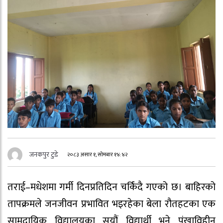
जनकपुर टुडे
२०८३ असार १, सोमबार १४:४२
तराई–मधेशमा गर्मी दिनप्रतिदिन चर्किंदै गएको छ। बाहिरको
तापक्रमले जनजीवन प्रभावित भइरहेका बेला रौतहटका एक
सामुदायिक विद्यालयका सयौं विद्यार्थी भने पंखाविहीन