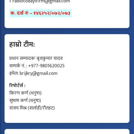
र
radiotoday91fm@gmail.com
क. दर्ता नंः – १४६२५२/०७२/०७३
हाम्रो टीम:
प्रधान सम्पादकः बृजकुमार यादव
सम्पर्क नं. : +977-9801620025
इमेल:
brijkry@gmail.com
रिपोर्टर्स :
किरण कर्ण (धनुषा)
सुभाष कर्ण (धनुषा)
संजय मिश्र (सर्लाही/रौतहट)