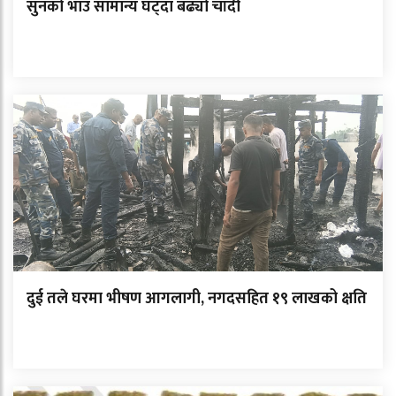
सुनको भाउ सामान्य घट्दा बढ्यो चाँदी
दुई तले घरमा भीषण आगलागी, नगदसहित १९ लाखको क्षति