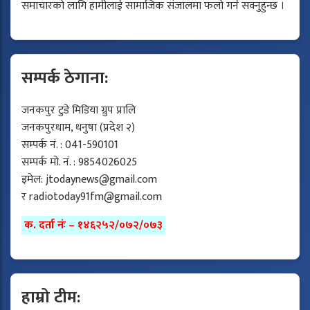
समाचारको लागि हामीलाई सामाजिक संजालमा फलो गर्न सक्नुहुन्छ ।
सम्पर्क ठेगाना:
जनकपुर टुडे मिडिया ग्रुप प्रालि
जनकपुरधाम, धनुषा (प्रदेश २)
सम्पर्क नं. : 041-590101
सम्पर्क मो. नं. : 9854026025
इमेल:
jtodaynews@gmail.com
र
radiotoday91fm@gmail.com
क. दर्ता नंः – १४६२५२/०७२/०७३
हाम्रो टीम: