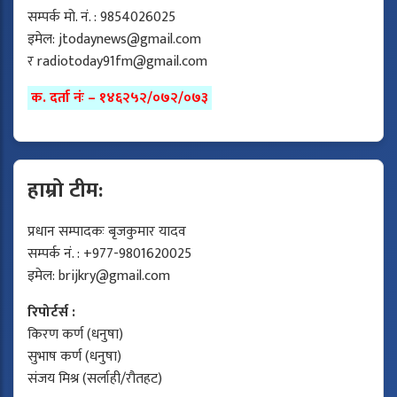
सम्पर्क मो. नं. : 9854026025
इमेल:
jtodaynews@gmail.com
र
radiotoday91fm@gmail.com
क. दर्ता नंः – १४६२५२/०७२/०७३
हाम्रो टीम:
प्रधान सम्पादकः बृजकुमार यादव
सम्पर्क नं. : +977-9801620025
इमेल:
brijkry@gmail.com
रिपोर्टर्स :
किरण कर्ण (धनुषा)
सुभाष कर्ण (धनुषा)
संजय मिश्र (सर्लाही/रौतहट)