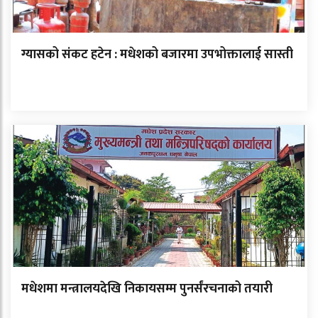
ग्यासको संकट हटेन : मधेशको बजारमा उपभोक्तालाई सास्ती
मधेशमा मन्त्रालयदेखि निकायसम्म पुनर्संरचनाको तयारी