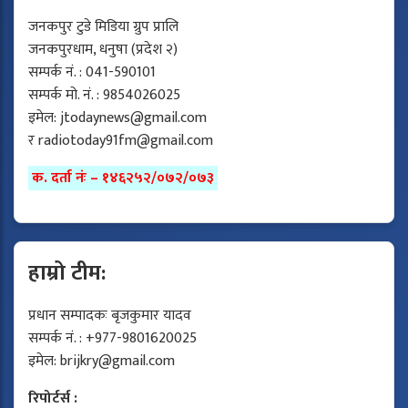
जनकपुर टुडे मिडिया ग्रुप प्रालि
जनकपुरधाम, धनुषा (प्रदेश २)
सम्पर्क नं. : 041-590101
सम्पर्क मो. नं. : 9854026025
इमेल:
jtodaynews@gmail.com
र
radiotoday91fm@gmail.com
क. दर्ता नंः – १४६२५२/०७२/०७३
हाम्रो टीम:
प्रधान सम्पादकः बृजकुमार यादव
सम्पर्क नं. : +977-9801620025
इमेल:
brijkry@gmail.com
रिपोर्टर्स :