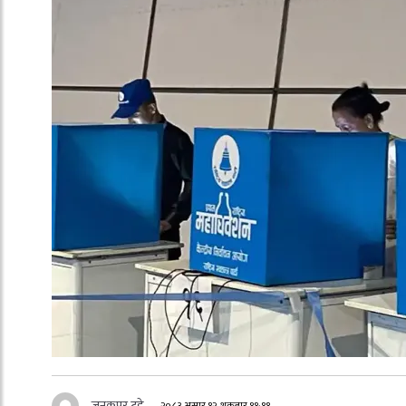
जनकपुर टुडे
२०८३ असार १२, शुक्रबार ११:११