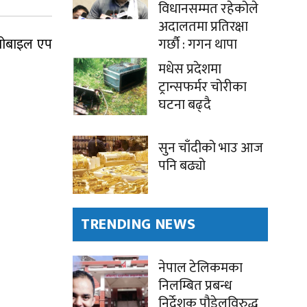
विधानसम्मत रहेकोले
अदालतमा प्रतिरक्षा
ट मोबाइल एप
गर्छौ : गगन थापा
मधेस प्रदेशमा
ट्रान्सफर्मर चोरीका
घटना बढ्दै
सुन चाँदीको भाउ आज
पनि बढ्यो
TRENDING NEWS
नेपाल टेलिकमका
निलम्बित प्रबन्ध
निर्देशक पौडेलविरुद्ध