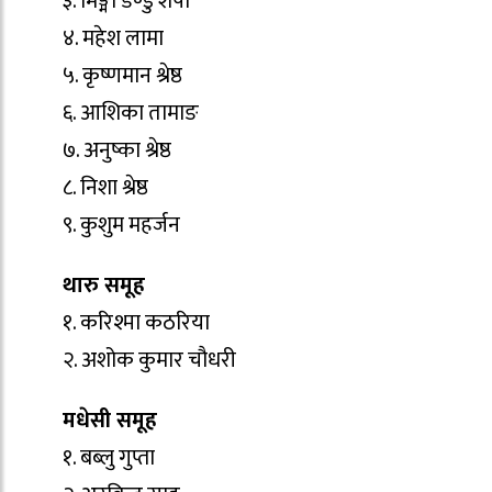
३. मिङ्मा डण्डु शेर्पा
४. महेश लामा
५. कृष्णमान श्रेष्ठ
६. आशिका तामाङ
७. अनुष्का श्रेष्ठ
८. निशा श्रेष्ठ
९. कुशुम महर्जन
थारु समूह
१. करिश्मा कठरिया
२. अशोक कुमार चौधरी
मधेसी समूह
१. बब्लु गुप्ता