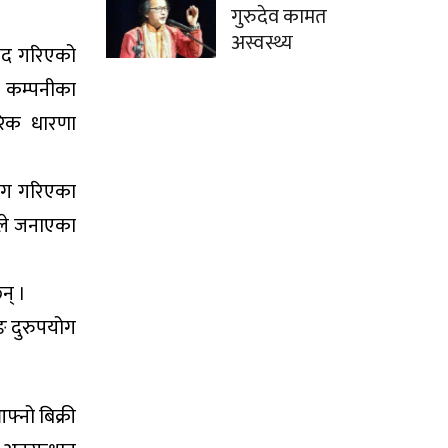
गुरुदेव कामत
अस्वस्थ्य
मद गरिएको
 कम्पनीका
रिक धारणा
योग गरिएका
लले जनाएका
न् ।
िङ दुरुपयोग
फ्नो बिक्री