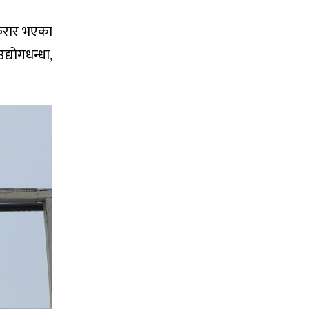
 फरार भएका
्योगधन्धा,