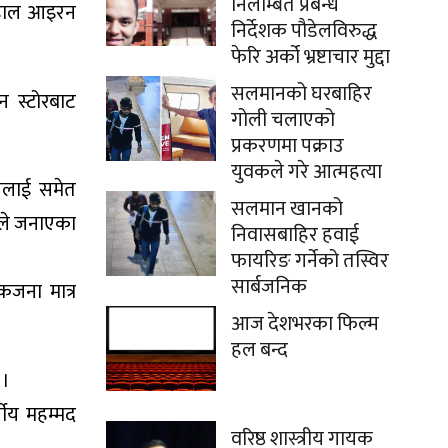
निलम्बित प्रबन्ध
नेहाल आइरन
निर्देशक पौडेलविरुद्ध
फेरि अर्को भ्रष्टाचार मुद्दा
सलमानको घरबाहिर
 स्टोरबाट
गोली चलाएको
प्रकरणमा पक्राउ
युवकले गरे आत्महत्या
नलाई समेत
सलमान खानको
उनले जनाएका
निवासबाहिर हवाई
फायरिङ गर्नेको तस्विर
सार्बजनिक
जना मात्र
आज देशभरका फिल्म
हल बन्द
 ।
ीय महम्मद
वरिष्ठ शास्त्रीय गायक