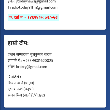
इमेल:
jtodaynews@gmail.com
र
radiotoday91fm@gmail.com
क. दर्ता नंः – १४६२५२/०७२/०७३
हाम्रो टीम:
प्रधान सम्पादकः बृजकुमार यादव
सम्पर्क नं. : +977-9801620025
इमेल:
brijkry@gmail.com
रिपोर्टर्स :
किरण कर्ण (धनुषा)
सुभाष कर्ण (धनुषा)
संजय मिश्र (सर्लाही/रौतहट)