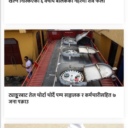
खेल्न निस्किएका ६ वर्षीय बालकको नहरमा शव फेला
ट्याङ्करबाट तेल चोर्दा चोर्दै पम्प सञ्चालक र कर्मचारीसहित ७
जना पक्राउ