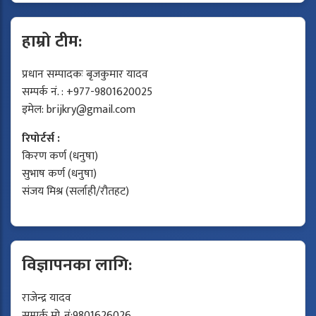
हाम्रो टीम:
प्रधान सम्पादकः बृजकुमार यादव
सम्पर्क नं. : +977-9801620025
इमेल:
brijkry@gmail.com
रिपोर्टर्स :
किरण कर्ण (धनुषा)
सुभाष कर्ण (धनुषा)
संजय मिश्र (सर्लाही/रौतहट)
विज्ञापनका लागि:
राजेन्द्र यादव
सम्पर्क मो. नं:9801626026