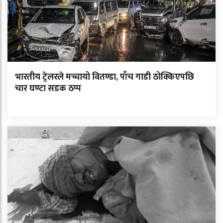
भारतीय ट्रेलरले मच्चायो वितण्डा, पाँच गाडी ठोक्किएपछि
चार घण्टा सडक ठप्प