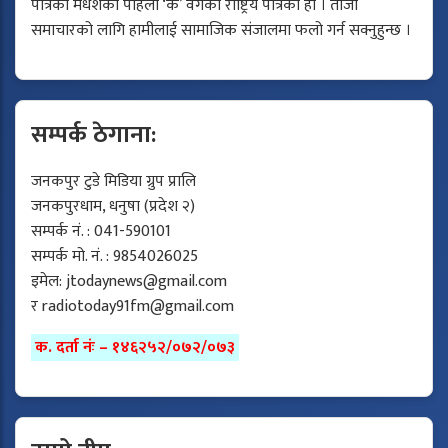
पत्रिका मधेशको पहिलो ‘क’ वर्गको राष्ट्रिय पत्रिका हो । ताजा
समाचारको लागि हामीलाई सामाजिक संजालमा फलो गर्न सक्नुहुन्छ ।
सम्पर्क ठेगाना:
जनकपुर टुडे मिडिया ग्रुप प्रालि
जनकपुरधाम, धनुषा (प्रदेश २)
सम्पर्क नं. : 041-590101
सम्पर्क मो. नं. : 9854026025
इमेल:
jtodaynews@gmail.com
र
radiotoday91fm@gmail.com
क. दर्ता नंः – १४६२५२/०७२/०७३