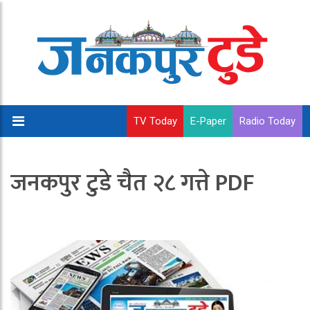
TV Today
E-Paper
Radio Today
जनकपुर टुडे चैत २८ गत्ते PDF