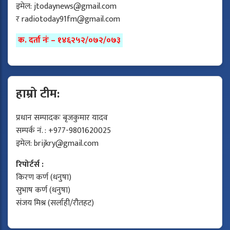
इमेल:
jtodaynews@gmail.com
र
radiotoday91fm@gmail.com
क. दर्ता नंः – १४६२५२/०७२/०७३
हाम्रो टीम:
प्रधान सम्पादकः बृजकुमार यादव
सम्पर्क नं. : +977-9801620025
इमेल:
brijkry@gmail.com
रिपोर्टर्स :
किरण कर्ण (धनुषा)
सुभाष कर्ण (धनुषा)
संजय मिश्र (सर्लाही/रौतहट)